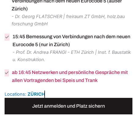
Verbindungen nach dem neuen Eurocode 5 (außer
Zürich)
- Dr. Georg FLATSCHER | freiraum ZT GmbH, holz.bau
forschung GmbH
15:45 Bemessung von Verbindungen nach dem neuen
Eurocode 5 (nur in Zürich)
- Prof. Dr. Andrea FRANGI - ETH Zürich | Inst. f. Baustatik
u. Konstruktion.
ab 16:45 Netzwerken und persönliche Gespräche mit
allen Vortragenden bei Speis und Trank
Locations:
ZÜRICH
Jetzt anmelden und Platz sichern