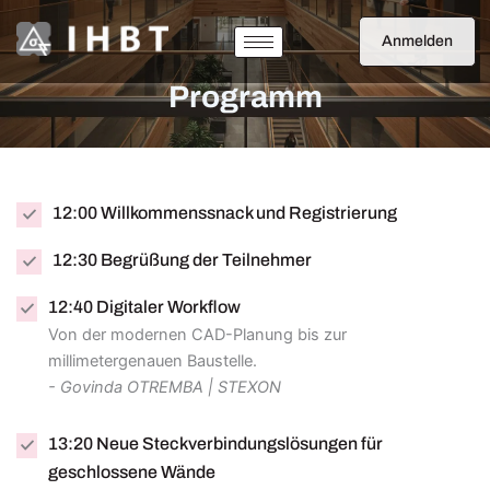
Programm
Skip
to
Anmelden
content
Programm
12:00 Willkommenssnack und Registrierung
12:30 Begrüßung der Teilnehmer
12:40 Digitaler Workflow
Von der modernen CAD-Planung bis zur
millimetergenauen Baustelle.
- Govinda OTREMBA | STEXON
13:20 Neue Steckverbindungslösungen für
geschlossene Wände